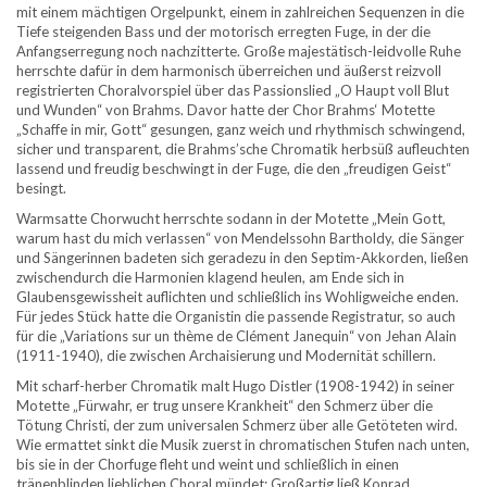
mit einem mächtigen Orgelpunkt, einem in zahlreichen Sequenzen in die
Tiefe steigenden Bass und der motorisch erregten Fuge, in der die
Anfangserregung noch nachzitterte. Große majestätisch-leidvolle Ruhe
herrschte dafür in dem harmonisch überreichen und äußerst reizvoll
registrierten Choralvorspiel über das Passionslied „O Haupt voll Blut
und Wunden“ von Brahms. Davor hatte der Chor Brahms‘ Motette
„Schaffe in mir, Gott“ gesungen, ganz weich und rhythmisch schwingend,
sicher und transparent, die Brahms’sche Chromatik herbsüß aufleuchten
lassend und freudig beschwingt in der Fuge, die den „freudigen Geist“
besingt.
Warmsatte Chorwucht herrschte sodann in der Motette „Mein Gott,
warum hast du mich verlassen“ von Mendelssohn Bartholdy, die Sänger
und Sängerinnen badeten sich geradezu in den Septim-Akkorden, ließen
zwischendurch die Harmonien klagend heulen, am Ende sich in
Glaubensgewissheit auflichten und schließlich ins Wohligweiche enden.
Für jedes Stück hatte die Organistin die passende Registratur, so auch
für die „Variations sur un thème de Clément Janequin“ von Jehan Alain
(1911-1940), die zwischen Archaisierung und Modernität schillern.
Mit scharf-herber Chromatik malt Hugo Distler (1908-1942) in seiner
Motette „Fürwahr, er trug unsere Krankheit“ den Schmerz über die
Tötung Christi, der zum universalen Schmerz über alle Getöteten wird.
Wie ermattet sinkt die Musik zuerst in chromatischen Stufen nach unten,
bis sie in der Chorfuge fleht und weint und schließlich in einen
tränenblinden lieblichen Choral mündet: Großartig ließ Konrad