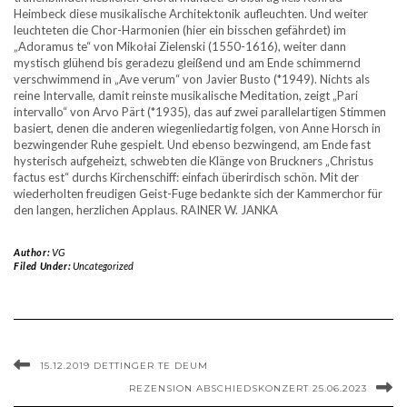
Heimbeck diese musikalische Architektonik aufleuchten. Und weiter
leuchteten die Chor-Harmonien (hier ein bisschen gefährdet) im
„Adoramus te“ von Mikołai Zielenski (1550-1616), weiter dann
mystisch glühend bis geradezu gleißend und am Ende schimmernd
verschwimmend in „Ave verum“ von Javier Busto (*1949). Nichts als
reine Intervalle, damit reinste musikalische Meditation, zeigt „Pari
intervallo“ von Arvo Pärt (*1935), das auf zwei parallelartigen Stimmen
basiert, denen die anderen wiegenliedartig folgen, von Anne Horsch in
bezwingender Ruhe gespielt. Und ebenso bezwingend, am Ende fast
hysterisch aufgeheizt, schwebten die Klänge von Bruckners „Christus
factus est“ durchs Kirchenschiff: einfach überirdisch schön. Mit der
wiederholten freudigen Geist-Fuge bedankte sich der Kammerchor für
den langen, herzlichen Applaus. RAINER W. JANKA
Author:
VG
Filed Under:
Uncategorized
15.12.2019 DETTINGER TE DEUM
REZENSION ABSCHIEDSKONZERT 25.06.2023