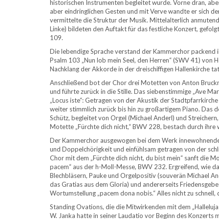
historischen Instrumenten begleitet wurde. Vorne dran, ab
aber eindringlichen Gesten und mit Verve wandte er sich 
vermittelte die Struktur der Musik. Mittelalterlich anmut
Linke) bildeten den Auftakt für das festliche Konzert, gef
109.
Die lebendige Sprache verstand der Kammerchor packend in
Psalm 103 „Nun lob mein Seel, den Herren“ (SWV 41) von He
Nachklang der Akkorde in der dreischiffigen Hallenkirche tat
Anschließend bot der Chor drei Motetten von Anton Bruckner
und führte zurück in die Stille. Das siebenstimmige „Ave Ma
„Locus iste“: Getragen von der Akustik der Stadtpfarrkirc
weiter stimmlich zurück bis hin zu großartigem Piano. Das 
Schütz, begleitet von Orgel (Michael Anderl) und Streichern,
Motette „Fürchte dich nicht,“ BWV 228, bestach durch ihre
Der Kammerchor ausgewogen bei dem Werk innewohnenden 
und Doppelchörigkeit und einfühlsam getragen von der schli
Chor mit dem „Fürchte dich nicht, du bist mein“ sanft die M
pacem“ aus der h-Moll-Messe, BWV 232. Ergreifend, wie das 
Blechbläsern, Pauke und Orgelpositiv (souverän Michael Ande
das Gratias aus dem Gloria) und andererseits Friedensgebet
Wortumstellung „pacem dona nobis.“ Alles nicht zu schnell, d
Standing Ovations, die die Mitwirkenden mit dem „Halleluj
W. Janka hatte in seiner Laudatio vor Beginn des Konzerts