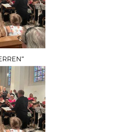
ERREN“