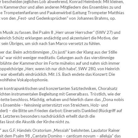
er bescheiden jegliches Lob abwehrend, Konrad Heimbeck: Mit kleinen,
dem Kammerchor und allen anderen Mitgliedern des Ensembles zu und
ende Trompetenfanfaren und Paukenwirbel (Leitung Trompeter Matthias
olgt von den „Fest- und Gedenksprüchen“ von Johannes Brahms, op.
 Musik zu fassen. Bei Psalm 8 „Herr unser Herrscher“ (SWV 27) und
inrich Schütz erklangen andächtig und akzentuiert die Motive, der
 sein Übriges, um sich nach San Marco versetzt zu fühlen.
 dar. Beim achtstimmigen „Os justi“ kam der Klang aus der Stille
ria“ war nicht weniger meditativ. Gelungen auch das vierstimmige
he blühte der Kammerchor im Forte mühelos auf und nahm sich immer
doppelchörige „Herr, wenn ich nur dich habe“, SWV 280, von Heinrich
 war ebenfalls eindrücklich. Mit J.S. Bach endete das Konzert: Die
 wohlfeine Vokalpolyphonie.
kontrapunktischen und konzertanten Satztechniken, Choralsatz
chten instrumentalen Begleitung mit Generalbass. Tröstlich, wie der
otette beschloss. Mächtig, erhaben und feierlich dann das „Dona nobis
Ensemble – feinsinnig unterstützt von Streichern, Holz- und
rl) – die Bitte um Frieden darbot: Einerseits Danklied (Rückgriff auf
. Letzteres besonders nachdrücklich erhellt durch die
as lässt die Akustik der Kirche nicht zu.
a“ aus G.F. Händels Oratorium „Messiah“ belohnten. Laudator Rainer
 mit dem Psalm 98 „Cantate Domino – canticum novum – alleluja“ das