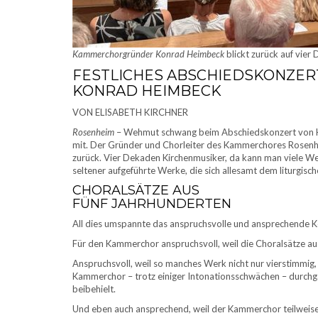
Kammerchorgründer Konrad Heimbeck
blickt zurück auf vie
FESTLICHES ABSCHIEDSKONZE
KONRAD HEIMBECK
VON ELISABETH KIRCHNER
Rosenheim
– Wehmut schwang beim Abschiedskonzert von Ko
mit. Der Gründer und Chorleiter des Kammerchores Rosenhe
zurück. Vier Dekaden Kirchenmusiker, da kann man viele We
seltener aufgeführte Werke, die sich allesamt dem liturgis
CHORALSÄTZE AUS
FÜNF JAHRHUNDERTEN
All dies umspannte das anspruchsvolle und ansprechende K
Für den Kammerchor anspruchsvoll, weil die Choralsätze aus
Anspruchsvoll, weil so manches Werk nicht nur vierstimmig
Kammerchor – trotz einiger Intonationsschwächen – durch
beibehielt.
Und eben auch ansprechend, weil der Kammerchor teilweise 