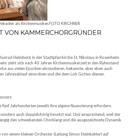
r Dekaden als Kirchenmusiker.FOTO KIRCHNER
RT VON KAMMERCHORGRÜNDER
nrad Heimbeck in der Stadtpfarrkirche St. Nikolaus in Rosenheim
im zieht sich nach 40 Jahren Kirchenmusikerzeit in den Ruhestand
rke aus vielen Epochen einstudieren, bekannte, aber eben auch
chen Jahresablauf einordnen und die dem Lob Gottes dienen.
onzert.
 fünf Jahrhunderten jeweils ihre eigene Nuancierung erfordern.
, sondern auch doppelchörig besetzt war. Und ansprechend, weil der
gängig den schwebenden Chorklang und die ausgezeichnete Dynamik
von einem kleinen Orchester (Leitung Simon Steinkühler) auf