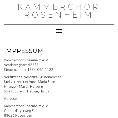
Skip
KAMMERCHOR
to
content
ROSENHEIM
Toggle Navigation
IMPRESSUM
Kammerchor Rosenheim e. V.
Vereinsregister 42256
Steuernummer 156/109/41122
Vorsitzende: Veronika Gründhammer
Stellvertreterin: Anna-Maria Sitte
Finanzen: Martin Hörberg
Schriftführerin: Hedwig Hanus
Adresse:
Kammerchor Rosenheim e. V.
Gerhardingerweg 5
83026 Rosenheim