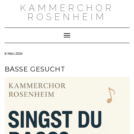
Skip
KAMMERCHOR
to
content
ROSENHEIM
Toggle Navigation
8. März 2026
BÄSSE GESUCHT