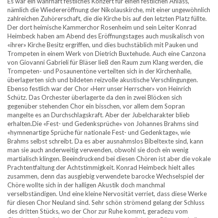
Es war ein wahrhaft festliches Konzert für einen festlichen Anlass,
nämlich die Wiedereröffnung der Nikolauskirche, mit einer ungewöhnlich
zahlreichen Zuhörerschaft, die die Kirche bis auf den letzten Platz füllte.
Der dort heimische Kammerchor Rosenheim und sein Leiter Konrad
Heimbeck haben am Abend des Eröffnungstages auch musikalisch von
«ihrer» Kirche Besitz ergriffen, und dies buchstäblich mit Pauken und
Trompeten in einem Werk von Dietrich Buxtehude. Auch eine Canzona
von Giovanni Gabrieli für Bläser ließ den Raum zum Klang werden, die
Trompeten- und Posaunentöne verteilten sich in der Kirchenhalle,
überlagerten sich und bildeten reizvolle akustische Verschlingungen.
Ebenso festlich war der Chor «Herr unser Herrscher» von Heinrich
Schütz. Das Orchester überlagerte da den in zwei Blöcken sich
gegenüber stehenden Chor ein bisschen, vor allem dem Sopran
mangelte es an Durchschlagskraft. Aber der Jubelcharakter blieb
erhalten.Die «Fest- und Gedenksprüche» von Johannes Brahms sind
«hymnenartige Sprüche für nationale Fest- und Gedenktage», wie
Brahms selbst schreibt. Da es aber ausnahmslos Bibeltexte sind, kann
man sie auch anderweitig verwenden, obwohl sie doch ein wenig
martialisch klingen. Beeindruckend bei diesen Chören ist aber die vokale
Prachtentfaltung der Achtstimmigkeit. Konrad Heimbeck hielt alles
zusammen, denn das ausgiebig verwendete barocke Wechselspiel der
Chöre wollte sich in der halligen Akustik doch manchmal
verselbständigen. Und eine kleine Nervosität verriet, dass diese Werke
für diesen Chor Neuland sind. Sehr schön strömend gelang der Schluss
des dritten Stücks, wo der Chor zur Ruhe kommt, geradezu vom