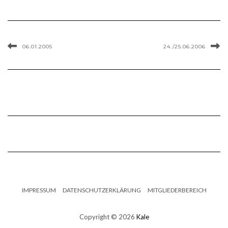
06.01.2005
24./25.06.2006
IMPRESSUM
DATENSCHUTZERKLÄRUNG
MITGLIEDERBEREICH
Copyright © 2026
Kale