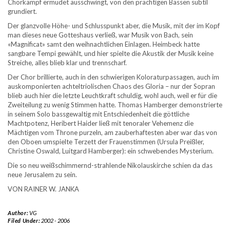
Chorkampf ermüdet ausschwingt, von den prächtigen Bässen subtil
grundiert.
Der glanzvolle Höhe- und Schlusspunkt aber, die Musik, mit der im Kopf
man dieses neue Gotteshaus verließ, war Musik von Bach, sein
«Magnificat» samt den weihnachtlichen Einlagen. Heimbeck hatte
sangbare Tempi gewählt, und hier spielte die Akustik der Musik keine
Streiche, alles blieb klar und trennscharf.
Der Chor brillierte, auch in den schwierigen Koloraturpassagen, auch im
auskomponierten achteltriolischen Chaos des Gloria – nur der Sopran
blieb auch hier die letzte Leuchtkraft schuldig, wohl auch, weil er für die
Zweiteilung zu wenig Stimmen hatte. Thomas Hamberger demonstrierte
in seinem Solo bassgewaltig mit Entschiedenheit die göttliche
Machtpotenz, Heribert Haider ließ mit tenoraler Vehemenz die
Mächtigen vom Throne purzeln, am zauberhaftesten aber war das von
den Oboen umspielte Terzett der Frauenstimmen (Ursula Preißler,
Christine Oswald, Luitgard Hamberger): ein schwebendes Mysterium.
Die so neu weißschimmernd-strahlende Nikolauskirche schien da das
neue Jerusalem zu sein.
VON RAINER W. JANKA
Author:
VG
Filed Under:
2002 - 2006