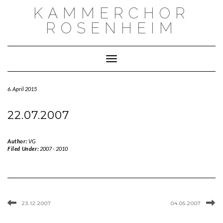
Skip
KAMMERCHOR
to
content
ROSENHEIM
Toggle Navigation
6. April 2015
22.07.2007
Author:
VG
Filed Under:
2007 - 2010
23.12.2007
04.05.2007