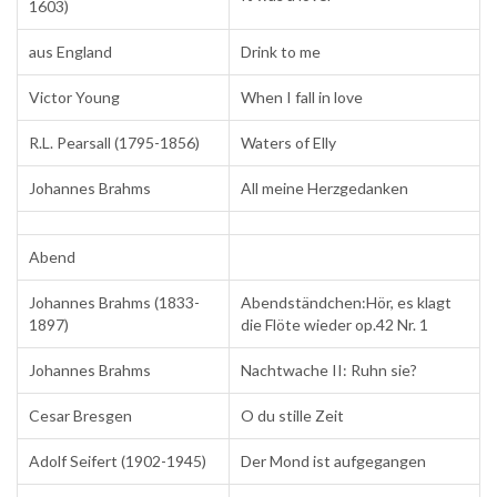
1603)
aus England
Drink to me
Victor Young
When I fall in love
R.L. Pearsall (1795-1856)
Waters of Elly
Johannes Brahms
All meine Herzgedanken
Abend
Johannes Brahms (1833-
Abendständchen:Hör, es klagt
1897)
die Flöte wieder op.42 Nr. 1
Johannes Brahms
Nachtwache II: Ruhn sie?
Cesar Bresgen
O du stille Zeit
Adolf Seifert (1902-1945)
Der Mond ist aufgegangen