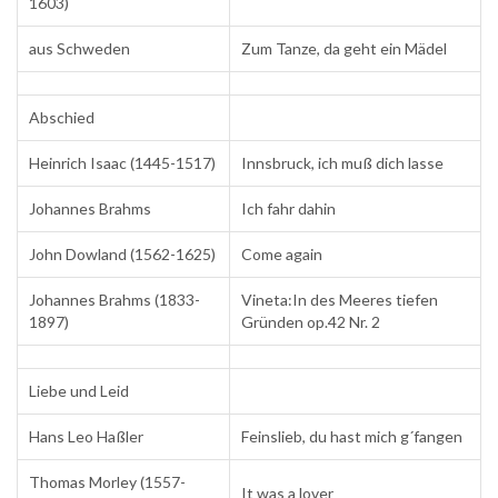
1603)
aus Schweden
Zum Tanze, da geht ein Mädel
Abschied
Heinrich Isaac (1445-1517)
Innsbruck, ich muß dich lasse
Johannes Brahms
Ich fahr dahin
John Dowland (1562-1625)
Come again
Johannes Brahms (1833-
Vineta:In des Meeres tiefen
1897)
Gründen op.42 Nr. 2
Liebe und Leid
Hans Leo Haßler
Feinslieb, du hast mich g´fangen
Thomas Morley (1557-
It was a lover