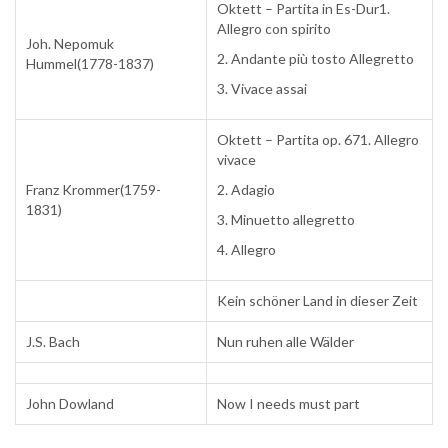
Oktett – Partita in Es-Dur1.
Allegro con spirito
Joh. Nepomuk
2. Andante più tosto Allegretto
Hummel(1778-1837)
3. Vivace assai
Oktett – Partita op. 671. Allegro
vivace
Franz Krommer(1759-
2. Adagio
1831)
3. Minuetto allegretto
4. Allegro
Kein schöner Land in dieser Zeit
J.S. Bach
Nun ruhen alle Wälder
John Dowland
Now I needs must part